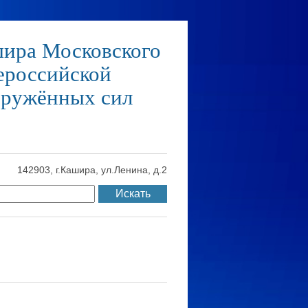
шира Московского
ероссийской
оружённых сил
142903, г.Кашира, ул.Ленина, д.2