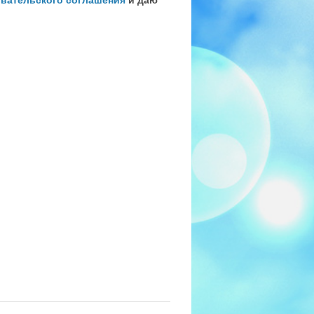
вательского соглашения
и даю