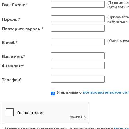
(Логин испол
Ваш Логин:
*
буквы латин
(Придумайте
Пароль:
*
из букв лати
Повторите пароль:
*
(Укажите реа
E-mail:
*
Ваше имя:
*
Фамилия:
*
Телефон
*
Я принимаю
пользовательское со